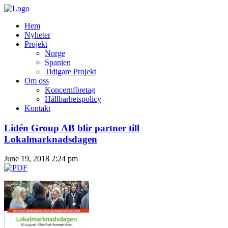
Hem
Nyheter
Projekt
Norge
Spanien
Tidigare Projekt
Om oss
Koncernföretag
Hållbarhetspolicy
Kontakt
Lidén Group AB blir partner till
Lokalmarknadsdagen
June 19, 2018 2:24 pm