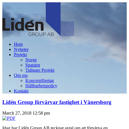
Hem
Nyheter
Projekt
Norge
Spanien
Tidigare Projekt
Om oss
Koncernföretag
Hållbarhetspolicy
Kontakt
Lidén Group förvärvar fastighet i Vänersborg
March 27, 2018 12:58 pm
Idag har Lidén Group AB tecknat avtal om att förvärva en