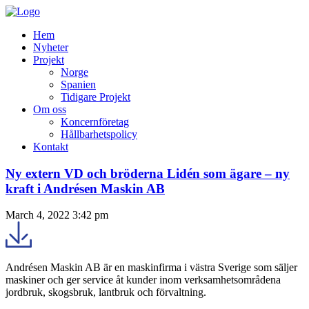
Hem
Nyheter
Projekt
Norge
Spanien
Tidigare Projekt
Om oss
Koncernföretag
Hållbarhetspolicy
Kontakt
Ny extern VD och bröderna Lidén som ägare – ny
kraft i Andrésen Maskin AB
March 4, 2022 3:42 pm
Andrésen Maskin AB är en maskinfirma i västra Sverige som säljer
maskiner och ger service åt kunder inom verksamhetsområdena
jordbruk, skogsbruk, lantbruk och förvaltning.