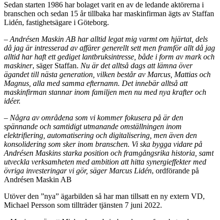
Sedan starten 1986 har bolaget varit en av de ledande aktörerna i
branschen och sedan 15 år tillbaka har maskinfirman ägts av Staffan
Lidén, fastighetsägare i Göteborg.
– Andrésen Maskin AB har alltid legat mig varmt om hjärtat, dels
då jag är intresserad av affärer generellt sett men framför allt då jag
alltid har haft ett gediget lantbruksintresse, både i form av mark och
maskiner
, säger Staffan.
Nu är det alltså dags att lämna över
ägandet till nästa generation, vilken består av
Marcus, Mattias och
Magnus, alla med samma efternamn. Det innebär alltså att
maskinfirman stannar inom familjen men nu med nya krafter och
idéer.
–
Några av områdena som vi kommer fokusera på är den
spännande och samtidigt utmanande omställningen inom
elektrifiering, automatisering och digitalisering, men även den
konsolidering som sker inom branschen. Vi ska bygga vidare på
Andrésen Maskins starka position och framgångsrika historia, samt
utveckla verksamheten med ambition att hitta synergieffekter med
övriga investeringar vi gör, säger Marcus Lidén
, ordförande på
Andrésen Maskin AB
Utöver den ”nya” ägarbilden så har man tillsatt en ny extern VD,
Michael Persson som tillträder tjänsten 7 juni 2022.