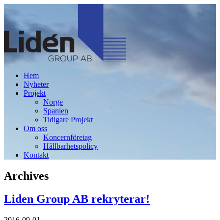
Hem
Nyheter
Projekt
Norge
Spanien
Tidigare Projekt
Om oss
Koncernföretag
Hållbarhetspolicy
Kontakt
Archives
Liden Group AB rekryterar!
2016-09-01