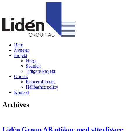
Hem
Nyheter
Projekt
Norge
Spanien
Tidigare Projekt
Om oss
Koncernföretag
Hållbarhetspolicy
Kontakt
Archives
Lidén Group AB utökar med ytterligare